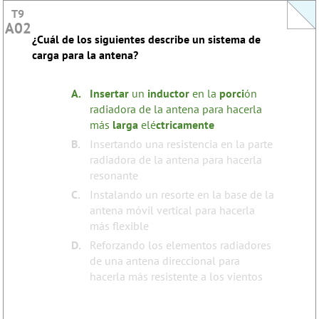
T9
T9
A02
A02
¿Cuál de los siguientes describe un sistema de
This question does not yet have an explanation!
carga para la antena?
Register to add one
none
Tags:
A.
Insertar
un
inductor
en la
porci
ón
radiadora de la antena para hacerla
más
larga
elé
ctricamente
B.
Insertando una resistencia en la parte
radiadora de la antena para hacerla
resonante
C.
Instalando un resorte en la base de la
antena móvil vertical para hacerla
más flexible
D.
Reforzando los elementos radiadores
de una antena direccional para
hacerla más resistente a los vientos