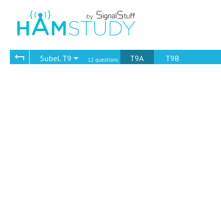
Subel. T9
T9A
T9B
12 questions