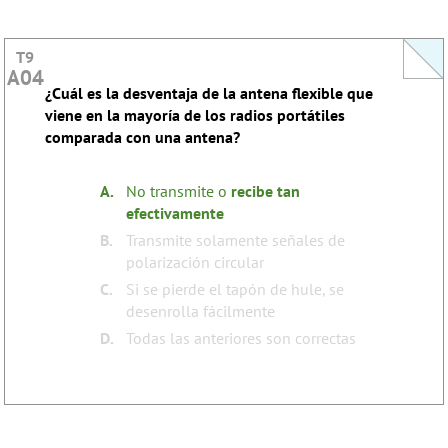
T9
T9
A04
A04
¿Cuál es la desventaja de la antena flexible que
This question does not yet have an explanation!
viene en la mayoría de los radios portátiles
Register to add one
comparada con una antena?
none
Tags:
A.
No transmite o
recibe
tan
efectivamente
B.
Transmite solamente señales de
polarización circular
C.
Si se pierde el tapón de hule, se
desenrolla fácilmente
D.
Todas las anteriores son correctas