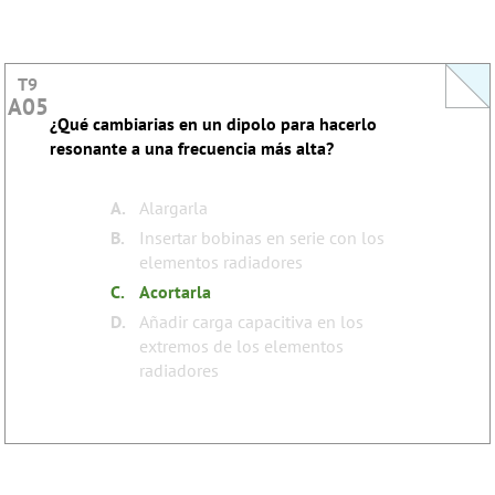
T9
T9
A05
A05
¿Qué cambiarias en un dipolo para hacerlo
This question does not yet have an explanation!
resonante a una frecuencia más alta?
Register to add one
none
Tags:
A.
Alargarla
B.
Insertar bobinas en serie con los
elementos radiadores
C.
Acortarla
D.
Añadir carga capacitiva en los
extremos de los elementos
radiadores