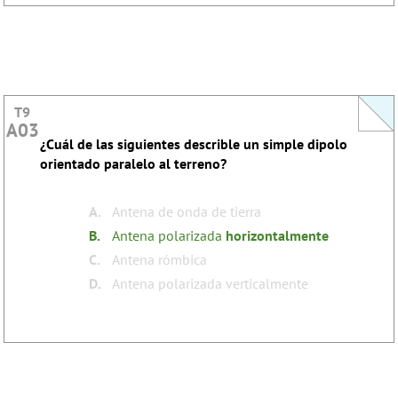
T9
T9
A03
A03
¿Cuál de las siguientes describle un simple dipolo
This question does not yet have an explanation!
orientado paralelo al terreno?
Register to add one
none
Tags:
A.
Antena de onda de tierra
B.
Antena polarizada
horizontalmente
C.
Antena rómbica
D.
Antena polarizada verticalmente