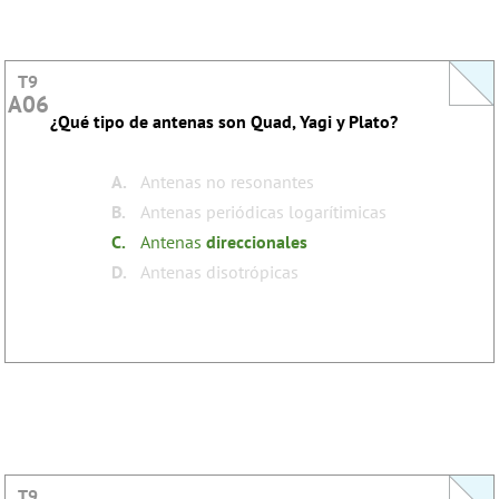
T9
T9
A06
A06
¿Qué tipo de antenas son Quad, Yagi y Plato?
This question does not yet have an explanation!
Register to add one
none
Tags:
A.
Antenas no resonantes
B.
Antenas periódicas logarítimicas
C.
Antenas
direccionales
D.
Antenas disotrópicas
T9
T9