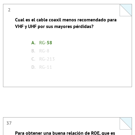
2
2
Cual es el cable coaxil menos recomendado para
El RG-58 tiene la atenuación en dB/100m más alta
VHF y UHF por sus mayores pérdidas?
de todos los tipos de coaxil listados en la
pregunta.
A.
RG-
58
none
Tags:
B.
RG-8
C.
RG-213
D.
RG-11
37
37
Para obtener una buena relación de ROE, que es
Lo mejor siempre es una alta potencia incidente