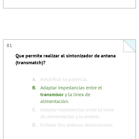
81
81
Que permite realizar el sintonizador de antena
La respuesta se autoexplica.
(transmatch)?
none
Tags:
A.
Amplificar la potencia.
B.
Adaptar impedancias entre el
transmisor
y la línea de
alimentación.
C.
Adaptar impedancias entre la línea
de alimentación y la antena.
D.
Enfasar dos antenas direccionales.