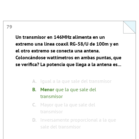
79
79
Un transmisor en 146MHz alimenta en un
Toda línea de transmisión tiene pérdidas por lo
extremo una línea coaxil RG-58/U de 100m y en
cual la potencia que entrega en la antena es
el otro extremo se conecta una antena.
siempre menor a la que recibe del transmisor.
Coloncándose wattímetros en ambas puntas, que
se verifica? La potencia que llega a la antena es...
none
Tags:
A.
Igual a la que sale del transmisor
B.
Menor
que la que sale del
transmisor
C.
Mayor que la que sale del
transmisor
D.
Inversamente proporcional a la que
sale del transmisor