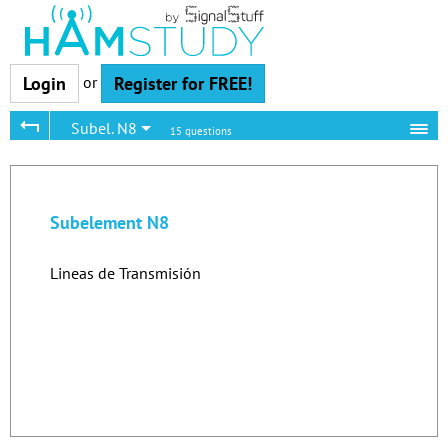
or
Login
Register for FREE!
Subel. N8
15 questions
Subelement N8
Lineas de Transmisión