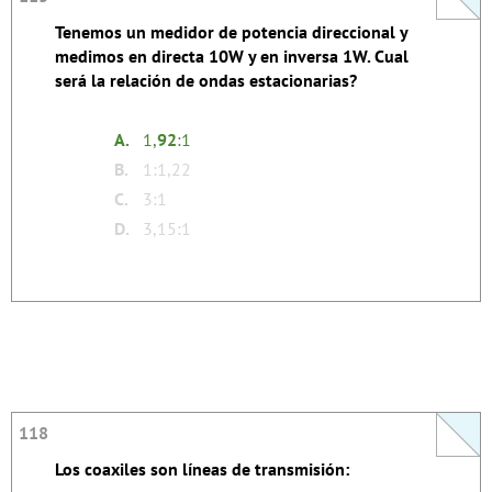
−
−
−
−
−
Tenemos un medidor de potencia direccional y
√
P
reflejada
+
1
medimos en directa 10W y en inversa 1W. Cual
P
directa
=
E
O
R
−
−
−
−
−
será la relación de ondas estacionarias?
√
P
reflejada
−
1
P
directa
A.
1,
92
:1
−
−
√
1
+
1
B.
1:1,22
10
=
−
−
√
C.
3:1
1
−
1
10
D.
3,15:1
316
,
0
+
1
=
316
,
0
−
1
316
,
1
=
684
,
0
92
,
1
=
118
118
Los coaxiles son líneas de transmisión:
La respuesta se autoexplica.
1
:
92
,
1
=
E
O
R