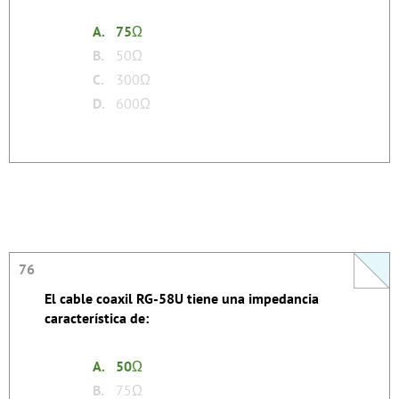
none
Tags:
A.
75
Ω
B.
50Ω
C.
300Ω
D.
600Ω
76
76
El cable coaxil RG-58U tiene una impedancia
La respuesta se autoexplica.
característica de:
none
Tags:
A.
50
Ω
B.
75Ω