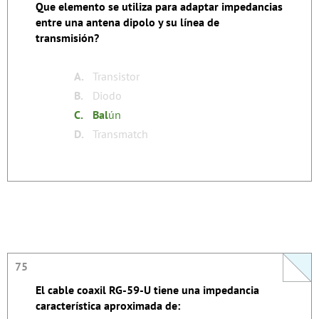
Que elemento se utiliza para adaptar impedancias
EL balún convierte la impedancia de "BALanceada"
entre una antena dipolo y su línea de
de un dipolo horizontal en "UNbalanced", es decir
transmisión?
desbalanceada, del cable coaxil que la alimenta.
none
Tags:
A.
Transistor
B.
Diodo
C.
Bal
ún
D.
Transmatch
75
75
El cable coaxil RG-59-U tiene una impedancia
La respuesta se autoexplica.
característica aproximada de: