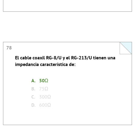
78
78
El cable coaxil RG-8/U y el RG-213/U tienen una
La respuesta se autoexplica.
impedancia característica de:
none
Tags:
A.
50
Ω
B.
75Ω
C.
300Ω
D.
600Ω