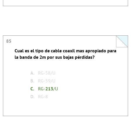
85
85
Cual es el tipo de cable coaxil mas apropiado para
La respuesta se autoexplica.
la banda de 2m por sus bajas pérdidas?
none
Tags:
A.
RG-58/U
B.
RG-59/U
C.
RG-
213
/U
D.
RG-8