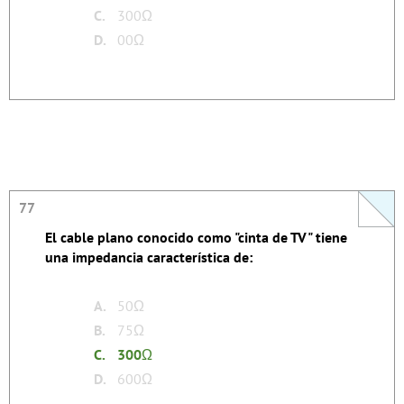
C.
300Ω
D.
00Ω
77
77
El cable plano conocido como "cinta de TV" tiene
La respuesta se autoexplica.
una impedancia característica de:
none
Tags:
A.
50Ω
B.
75Ω
C.
300
Ω
D.
600Ω