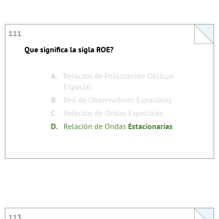
111
111
Que significa la sigla ROE?
La respuesta se autoexplica.
none
Tags:
A.
Relación de Polarización Oblicua
Espacial
B.
Red de Observadores Espaciales
C.
Relación de Ondas Especiales
D.
Relación de Ondas
Estacionarias
113
113